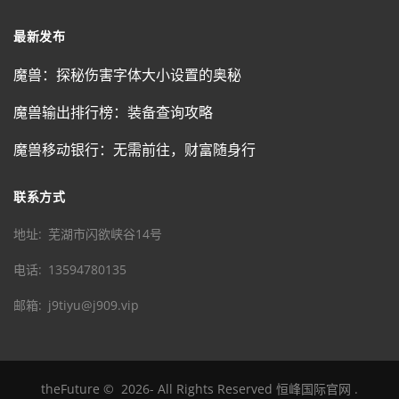
最新发布
魔兽：探秘伤害字体大小设置的奥秘
魔兽输出排行榜：装备查询攻略
魔兽移动银行：无需前往，财富随身行
联系方式
地址
芜湖市闪欲峡谷14号
电话
13594780135
邮箱
j9tiyu@j909.vip
theFuture
©
2026
- All Rights Reserved
恒峰国际官网
.