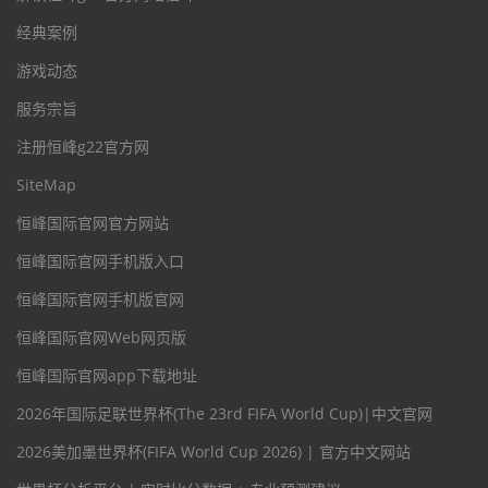
经典案例
游戏动态
服务宗旨
注册恒峰g22官方网
SiteMap
恒峰国际官网官方网站
恒峰国际官网手机版入口
恒峰国际官网手机版官网
恒峰国际官网Web网页版
恒峰国际官网app下载地址
2026年国际足联世界杯(The 23rd FIFA World Cup)|中文官网
2026美加墨世界杯(FIFA World Cup 2026) | 官方中文网站