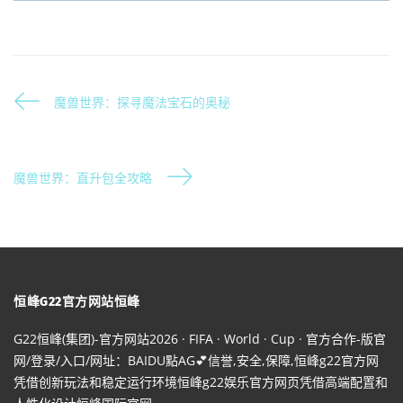
魔兽世界：探寻魔法宝石的奥秘
魔兽世界：直升包全攻略
恒峰G22官方网站恒峰
G22恒峰(集团)-官方网站2026 · FIFA · World · Cup · 官方合作-版官
网/登录/入口/网址：BAIDU點AG💕信誉,安全,保障,恒峰g22官方网
凭借创新玩法和稳定运行环境恒峰g22娱乐官方网页凭借高端配置和